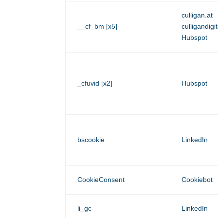
culligan.at
__cf_bm [x5]
culligandigi
Hubspot
_cfuvid [x2]
Hubspot
bscookie
LinkedIn
CookieConsent
Cookiebot
li_gc
LinkedIn