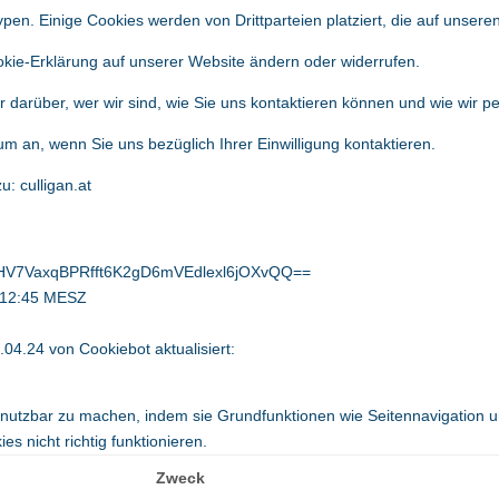
pen. Einige Cookies werden von Drittparteien platziert, die auf unsere
ookie-Erklärung auf unserer Website ändern oder widerrufen.
hr darüber, wer wir sind, wie Sie uns kontaktieren können und wie wir
um an, wenn Sie uns bezüglich Ihrer Einwilligung kontaktieren.
u: culligan.at
V7VaxqBPRfft6K2gD6mVEdlexl6jOXvQQ==
0:12:45 MESZ
4.04.24 von
Cookiebot
aktualisiert:
nutzbar zu machen, indem sie Grundfunktionen wie Seitennavigation un
s nicht richtig funktionieren.
Zweck