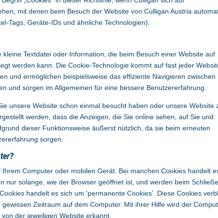
egriff „Cookies“ in dieser Richtlinie, wenn Culligan sich auf
ehen, mit denen beim Besuch der Website von Culligan Austria automa
el-Tags, Geräte-IDs und ähnliche Technologien).
leine Textdatei oder Information, die beim Besuch einer Website auf
legt werden kann. Die Cookie-Technologie kommt auf fast jeder Websi
nen und ermöglichen beispielsweise das effiziente Navigieren zwischen
en und sorgen im Allgemeinen für eine bessere Benutzererfahrung.
b Sie unsere Website schon einmal besucht haben oder unsere Website
gestellt werden, dass die Anzeigen, die Sie online sehen, auf Sie und
fgrund dieser Funktionsweise äußerst nützlich, da sie beim erneuten
zererfahrung sorgen.
ter?
f Ihrem Computer oder mobilen Gerät. Bei manchen Cookies handelt e
en nur solange, wie der Browser geöffnet ist, und werden beim Schließ
Cookies handelt es sich um ‘permanente Cookies’. Diese Cookies verb
 gewissen Zeitraum auf dem Computer. Mit ihrer Hilfe wird der Compu
 von der jeweiligen Website erkannt.