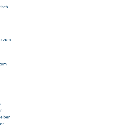
tisch
te zum
 zum
s
en
leiben
ter