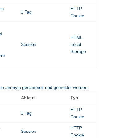
es
HTTP
1 Tag
Cookie
nd
HTML
Session
Local
Storage
ren
tionen anonym gesammelt und gemeldet werden.
Ablauf
Typ
HTTP
1 Tag
Cookie
s
HTTP
Session
Cookie