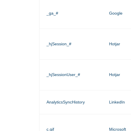
_ga_#
Google
_hjSession_#
Hotjar
_hjSessionUser_#
Hotjar
AnalyticsSyncHistory
LinkedIn
c.gif
Microsoft