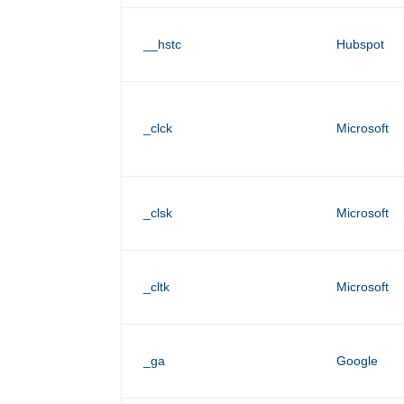
__hstc
Hubspot
_clck
Microsoft
_clsk
Microsoft
_cltk
Microsoft
_ga
Google