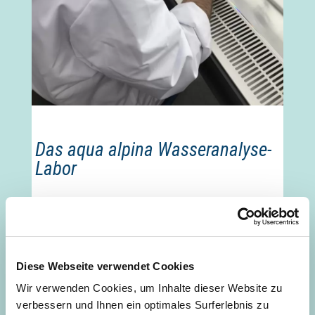
Das aqua alpina Wasseranalyse-
Labor
Die Reinheit des Wassers, das aus unseren Wasserspendern
fließt hat für uns oberste Priorität. Denn in jedem Glas aqua
alpina sollen 100% pures, bestes Trinkwasser stecken.
Die Spezialisten unseres Wasseranalyse-Labors testen sowohl
Diese Webseite verwendet Cookies
das Wasser aus unseren Wasserspendern mit
Wir verwenden Cookies, um Inhalte dieser Website zu
Wasserleitungsanschluss als auch unser steirisches
verbessern und Ihnen ein optimales Surferlebnis zu
Alpenwasser nach neuesten, mikrobiologischen