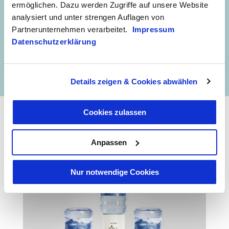
Gesichtspunkten. Das Wasser wird täglich nach einem
ermöglichen. Dazu werden Zugriffe auf unsere Website
definierten Prozess auf trinkwasserrelevante, pathogene Keime
analysiert und unter strengen Auflagen von
sowie Indikatorkeime untersucht. Zusätzlich findet eine laufende
Partnerunternehmen verarbeitet.
Impressum
Beprobung unseres Wassers durch ein unabhängiges,
Datenschutzerklärung
akkreditiertes Labor statt. So erzielen wir noch dichtere
Messintervalle und garantieren puren, unverfälschten
Trinkgenuss.
Details zeigen & Cookies abwählen
Cookies zulassen
Unsere Wasserflaschen
Anpassen
Nur notwendige Cookies