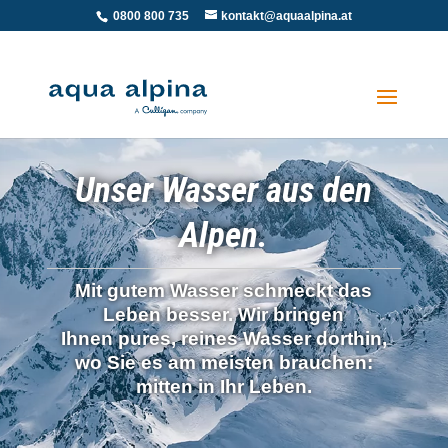
0800 800 735
kontakt@aquaalpina.at
Unser Wasser aus den
Alpen.
Mit gutem Wasser schmeckt das
Leben besser. Wir bringen
Ihnen
pures, reines Wasser
dorthin,
wo Sie es am meisten brauchen:
mitten in Ihr Leben.