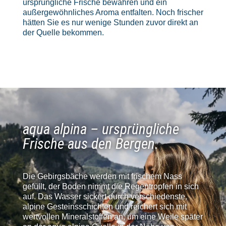
ursprüngliche Frische bewahren und ein
außergewöhnliches Aroma entfalten. Noch frischer
hätten Sie es nur wenige Stunden zuvor direkt an
der Quelle bekommen.
aqua alpina – ursprüngliche
Frische aus den Bergen.
Die Gebirgsbäche werden mit frischem Nass
gefüllt, der Boden nimmt die Regentropfen in sich
auf. Das Wasser sickert durch verschiedenste,
alpine Gesteinsschichten und reichert sich mit
wertvollen Mineralstoffen an, um eine Weile später