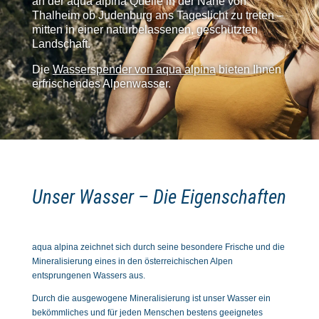
an der aqua alpina Quelle in der Nähe von
Thalheim ob Judenburg ans Tageslicht zu treten –
mitten in einer naturbelassenen, geschützten
Landschaft.
Die
Wasserspender von aqua alpina
bieten Ihnen
erfrischendes Alpenwasser.
Unser Wasser – Die Eigenschaften
aqua alpina zeichnet sich durch seine besondere Frische und die
Mineralisierung eines in den österreichischen Alpen
entsprungenen Wassers aus.
Durch die ausgewogene Mineralisierung ist unser Wasser ein
bekömmliches und für jeden Menschen bestens geeignetes