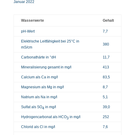
Januar 2022
Wasserwerte
Gehalt
pH-Wert
7,7
Elektrische Leitfähigkeit bei 25°C in
380
mS/cm
Carbonathärte in °dH
11,7
Mineralisierung gesamt in mg/l
413
Calcium als Ca in mg/l
83,5
Magnesium als Mg in mg/l
8,7
Natrium als Na in mg/l
5,1
Sulfat als SO
in mg/l
39,0
4
Hydrogencarbonat als HCO
in mg/l
252
3
Chlorid als Cl in mg/l
7,6