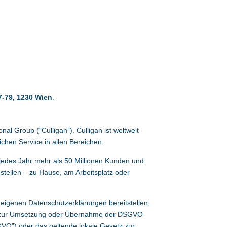
7-79, 1230 Wien
.
ional Group
(“Culligan”). Culligan ist weltweit
chen Service in allen Bereichen.
jedes Jahr mehr als 50 Millionen Kunden und
tellen – zu Hause, am Arbeitsplatz oder
eigenen Datenschutzerklärungen bereitstellen,
etz zur Umsetzung oder Übernahme der DSGVO
VO”) oder das geltende lokale Gesetz zur