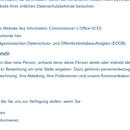
site Ihrer örtlichen Datenschutzbehörde besuchen.
ie
Website
des
Information Commissioner’s Office (ICO
).
zbehörde
hier
.
dgenössischen Datenschutz- und Öffentlichkeitsbeauftragten (EDÖB
).
mmeln
 über eine Person, anhand derer diese Person direkt oder indirekt ide
hrer Bewerbung um eine Stelle angeben. Dazu gehören personenbezogen
ichnung, Ihre Abteilung, Ihre Präferenzen und unsere Kommunikation 
ie Sie uns zur Verfügung stellen, wenn Sie:
len;
nformieren;