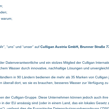
n;
nden;
d warum;
;
ir”, “uns” und “unser” auf
Culligan Austria GmbH, Brunner Straße 7
er Datenverantwortliche und ein stolzes Mitglied der
Culligan Internat
ichem Wasser durch innovative, nachhaltige Lösungen und unvergleichli
ändlern in 90 Ländern bedienen die mehr als 35 Marken von Culligan 
überall dort, wo sie es brauchen, besseres Wasser zur Verfügung zu s
hmen der Culligan-Gruppe. Diese Unternehmen können jedoch auch ihre 
 in der EU ansässig sind (oder in einem Land, das ein lokales Ges
nen”), umfasst dies die Europäische Datenschutzgrundverordnung (“DSG