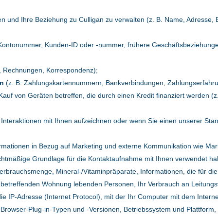
eren und Ihre Beziehung zu Culligan zu verwalten (z. B. Name, Adresse, E
 Kontonummer, Kunden-ID oder -nummer, frühere Geschäftsbeziehungen
fe, Rechnungen, Korrespondenz);
en
(z. B. Zahlungskartennummern, Bankverbindungen, Zahlungserfahru
Kauf von Geräten betreffen, die durch einen Kredit finanziert werden
r Interaktionen mit Ihnen aufzeichnen oder wenn Sie einen unserer Sta
formationen in Bezug auf Marketing und externe Kommunikation wie Ma
chtmäßige Grundlage für die Kontaktaufnahme mit Ihnen verwendet hab
erbrauchsmenge, Mineral-/Vitaminpräparate, Informationen, die für di
 der betreffenden Wohnung lebenden Personen, Ihr Verbrauch an Leitung
die IP-Adresse (Internet Protocol), mit der Ihr Computer mit dem Inter
 Browser-Plug-in-Typen und -Versionen, Betriebssystem und Plattform, 