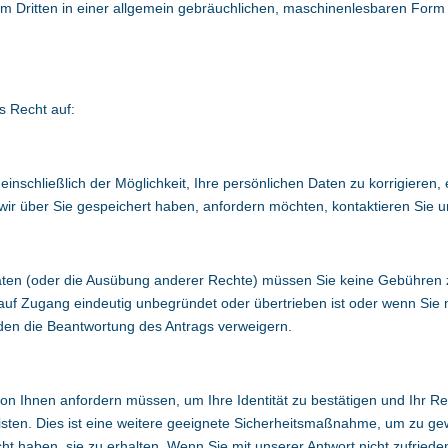
em Dritten in einer allgemein gebräuchlichen, maschinenlesbaren Form 
 Recht auf:
 einschließlich der Möglichkeit, Ihre persönlichen Daten zu korrigiere
wir über Sie gespeichert haben, anfordern möchten, kontaktieren Sie u
n (oder die Ausübung anderer Rechte) müssen Sie keine Gebühren zah
f Zugang eindeutig unbegründet oder übertrieben ist oder wenn Sie 
den die Beantwortung des Antrags verweigern.
von Ihnen anfordern müssen, um Ihre Identität zu bestätigen und Ihr R
isten. Dies ist eine weitere geeignete Sicherheitsmaßnahme, um zu g
 haben, sie zu erhalten. Wenn Sie mit unserer Antwort nicht zufrieden