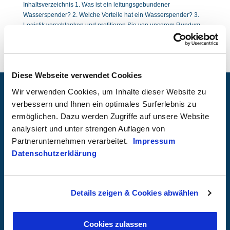
Inhaltsverzeichnis 1. Was ist ein leitungsgebundener
Wasserspender? 2. Welche Vorteile hat ein Wasserspender? 3.
Logistik verschlanken und profitieren Sie von unserem Rundum-
Sorglos Service 4. Nachhaltigkeit zugleich 5. Reinster
Trinkgenuss für Ihre Gäste In der...
Diese Webseite verwendet Cookies
Wir verwenden Cookies, um Inhalte dieser Website zu
Produkte für Zuhause
verbessern und Ihnen ein optimales Surferlebnis zu
Produkte für Unternehmen
ermöglichen. Dazu werden Zugriffe auf unsere Website
Kurzzeitig Mieten
analysiert und unter strengen Auflagen von
Partnerunternehmen verarbeitet.
Impressum
Datenschutzerklärung
Kundenportal
Häufige Fragen
Zusatzprodukte
Details zeigen & Cookies abwählen
Wasserblog
Cookies zulassen