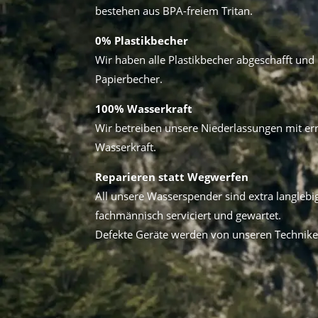
bestehen aus BPA-freiem Tritan.
0% Plastikbecher
Wir haben alle Plastikbecher abgeschafft und l
Papierbecher.
100% Wasserkraft
Wir betreiben unsere Niederlassungen mit er
Wasserkraft.
Reparieren statt Wegwerfen
All unsere Wasserspender sind extra langleb
fachmännisch serviciert und gewartet.
Defekte Geräte werden von unseren Techniker