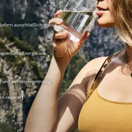
iefern ausschließlich stabile
neuerbarer Energie aus
ig und werden regelmäßig
n repariert.