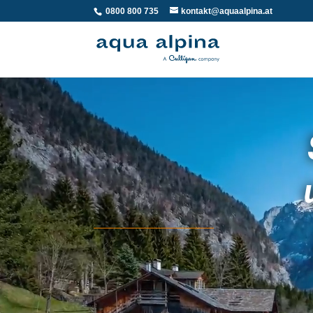
0800 800 735
kontakt@aquaalpina.at
Video-
Player