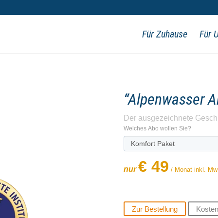
Für Zuhause
Für 
“Alpenwasser A
Der ausgezeichnete Geschm
If
Welches Abo wollen Sie?
you
are
€ 49
human,
nur
/ Monat inkl. Mw
leave
this
field
blank.
Zur Bestellung
Kosten