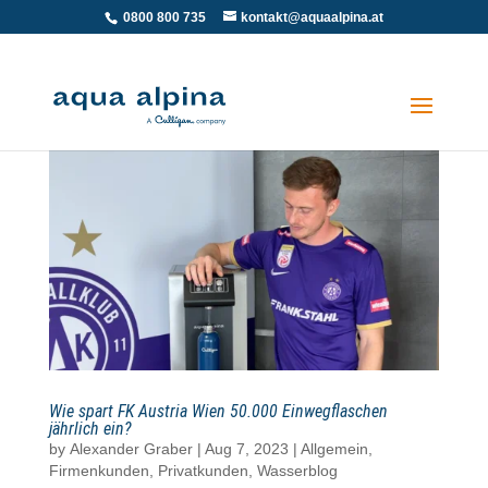
0800 800 735
kontakt@aquaalpina.at
Wie spart FK Austria Wien 50.000 Einwegflaschen
jährlich ein?
by
Alexander Graber
|
Aug 7, 2023
|
Allgemein
,
Firmenkunden
,
Privatkunden
,
Wasserblog