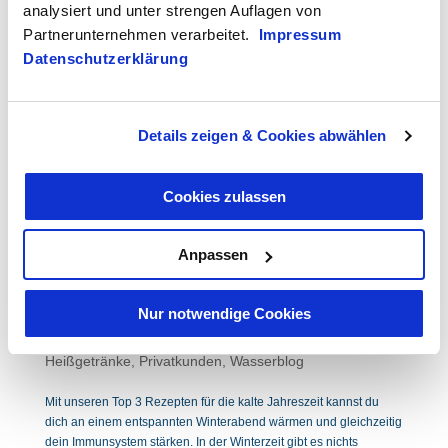
analysiert und unter strengen Auflagen von
Weltumwelttag begangen. Dieser Aktionstag wird von rund 150
Staaten...
Partnerunternehmen verarbeitet.
Impressum
Datenschutzerklärung
Details zeigen & Cookies abwählen
Cookies zulassen
Anpassen
Nur notwendige Cookies
Heiße Getränke für kalte Tage
by
Alexander Graber
|
Dez 7, 2022
|
Allgemein
,
Heißgetränke
,
Privatkunden
,
Wasserblog
Mit unseren Top 3 Rezepten für die kalte Jahreszeit kannst du
dich an einem entspannten Winterabend wärmen und gleichzeitig
dein Immunsystem stärken. In der Winterzeit gibt es nichts