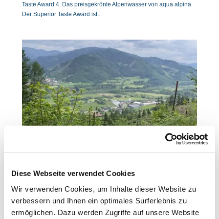
Taste Award 4. Das preisgekrönte Alpenwasser von aqua alpina
Der Superior Taste Award ist...
Weltumwelttag: Gemeinsam für eine nachhaltige Zukunft
by
Alexander Graber
|
Jun 2, 2023
|
Allgemein
,
Diese Webseite verwendet Cookies
Firmenkunden
,
Privatkunden
Wir verwenden Cookies, um Inhalte dieser Website zu
Inhaltsverzeichnis 1. Plastik ablehnen 2. Plastik wiederverwenden
verbessern und Ihnen ein optimales Surferlebnis zu
3. Plastik recyceln 4. Bewusstsein schaffen 5. Die Welt Schluck für
ermöglichen. Dazu werden Zugriffe auf unsere Website
Schluck besser machen Seit 1972 wird jedes Jahr am 5. Juni der